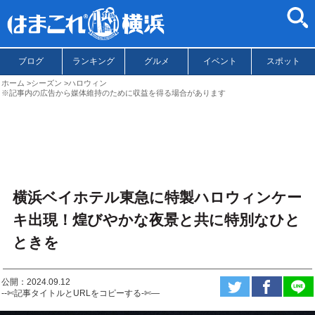
ブログ
ランキング
グルメ
イベント
スポット
ホーム
シーズン
ハロウィン
※記事内の広告から媒体維持のために収益を得る場合があります
横浜ベイホテル東急に特製ハロウィンケー
キ出現！煌びやかな夜景と共に特別なひと
ときを
公開：2024.09.12
--✄記事タイトルとURLをコピーする-✄—