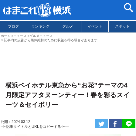
ブログ
ランキング
グルメ
イベント
スポット
ホーム
ニュース
グルメニュース
※記事内の広告から媒体維持のために収益を得る場合があります
横浜ベイホテル東急から“お花”テーマの4
月限定アフタヌーンティー！春を彩るスイ
ーツ＆セイボリー
公開：2024.03.12
--✄記事タイトルとURLをコピーする-✄—