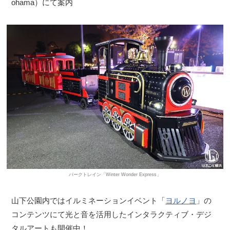
ohama）にて案内
パークトレイン「Winter Wonder Express」
山下公園内ではイルミネーションイベント「
ヨルノヨ
」の
コンテンツにて光と音を活用したインタラクティブ・デジ
タルアートも開催中！