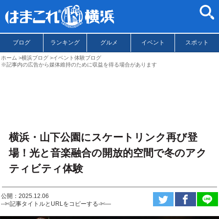
ブログ
ランキング
グルメ
イベント
スポット
ホーム
横浜ブログ
イベント体験ブログ
※記事内の広告から媒体維持のために収益を得る場合があります
横浜・山下公園にスケートリンク再び登
場！光と音楽融合の開放的空間で冬のアク
ティビティ体験
公開：2025.12.06
--✄記事タイトルとURLをコピーする-✄—