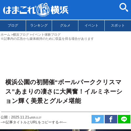
ブログ
ランキング
グルメ
イベント
スポット
ホーム
横浜ブログ
イベント体験ブログ
※記事内の広告から媒体維持のために収益を得る場合があります
横浜公園の初開催“ボールパーククリスマ
ス”あまりの凄さに大興奮！イルミネーシ
ョン輝く美景とグルメ堪能
公開：2025.11.21
ಇ2025.11.27
--✄記事タイトルとURLをコピーする-✄—