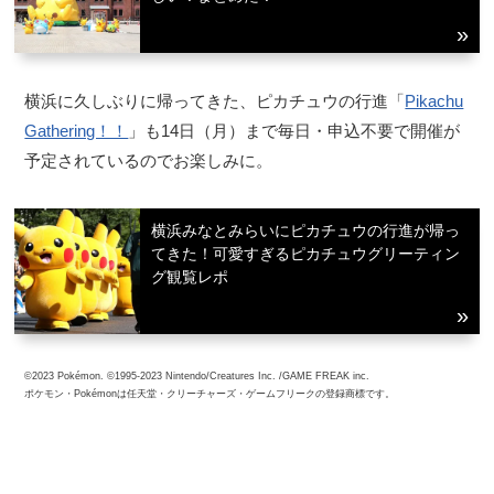
横浜に久しぶりに帰ってきた、ピカチュウの行進「
Pikachu
Gathering！！
」も14日（月）まで毎日・申込不要で開催が
予定されているのでお楽しみに。
横浜みなとみらいにピカチュウの行進が帰っ
てきた！可愛すぎるピカチュウグリーティン
グ観覧レポ
©2023 Pokémon. ©1995-2023 Nintendo/Creatures Inc. /GAME FREAK inc.
ポケモン・Pokémonは任天堂・クリーチャーズ・ゲームフリークの登録商標です。