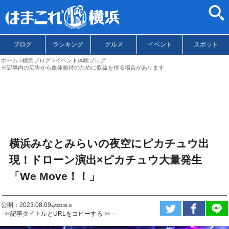
ブログ
ランキング
グルメ
イベント
スポット
ホーム
横浜ブログ
イベント体験ブログ
※記事内の広告から媒体維持のために収益を得る場合があります
横浜みなとみらいの夜空にピカチュウ出
現！ドローン演出×ピカチュウ大量発生
「We Move！！」
公開：2023.08.09
ಇ2023.08.10
--✄記事タイトルとURLをコピーする-✄—