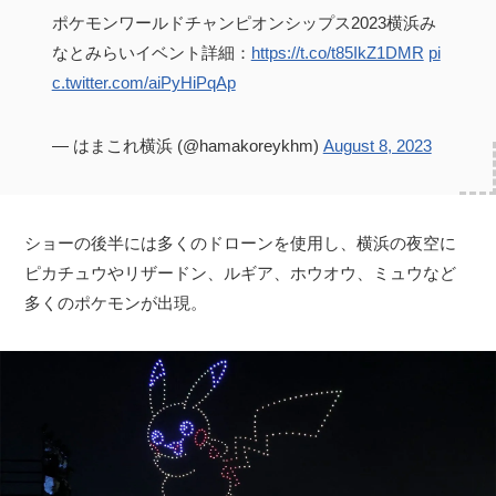
ポケモンワールドチャンピオンシップス2023横浜み
なとみらいイベント詳細：
https://t.co/t85IkZ1DMR
pi
c.twitter.com/aiPyHiPqAp
— はまこれ横浜 (@hamakoreykhm)
August 8, 2023
ショーの後半には多くのドローンを使用し、横浜の夜空に
ピカチュウやリザードン、ルギア、ホウオウ、ミュウなど
多くのポケモンが出現。