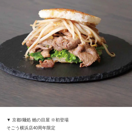
▼ 京都/麺処 虵の目屋 ※初登場
そごう横浜店40周年限定