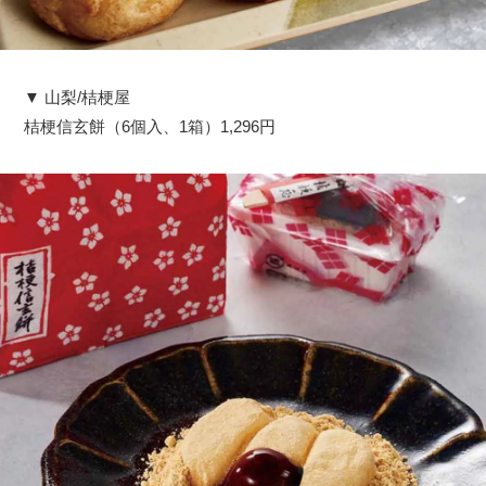
▼ 山梨/桔梗屋
桔梗信玄餅（6個入、1箱）1,296円