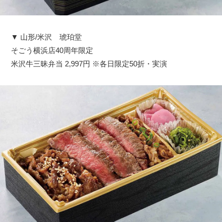
▼ 山形/米沢 琥珀堂
そごう横浜店40周年限定
米沢牛三昧弁当 2,997円 ※各日限定50折・実演