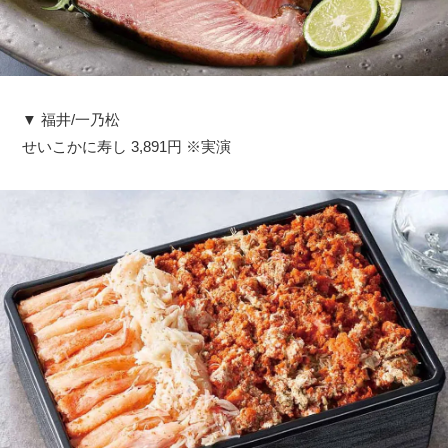
▼ 福井/一乃松
せいこかに寿し 3,891円 ※実演