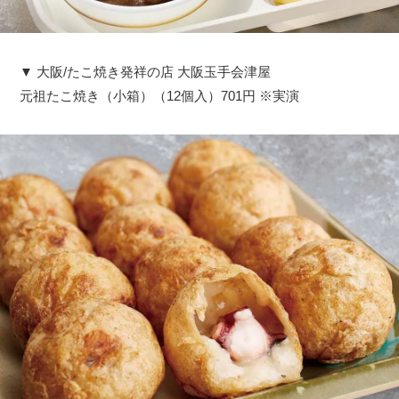
▼ 大阪/たこ焼き発祥の店 大阪玉手会津屋
元祖たこ焼き（小箱）（12個入）701円 ※実演