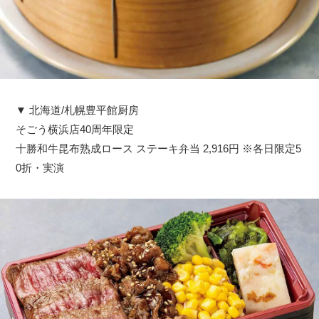
▼ 北海道/札幌豊平館厨房
そごう横浜店40周年限定
十勝和牛昆布熟成ロース ステーキ弁当 2,916円 ※各日限定5
0折・実演