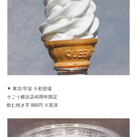
▼ 東京/芋栄 ※初登場
そごう横浜店40周年限定
飲む焼き芋 880円 ※実演