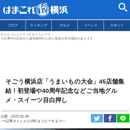
ブログ
ランキング
グルメ
イベント
スポット
ホーム
ニュース
グルメニュース
※記事内の広告から媒体維持のために収益を得る場合があります
そごう横浜店「うまいもの大会」45店舗集
結！初登場や40周年記念などご当地グル
メ・スイーツ目白押し
公開：2025.01.06
--✄記事タイトルとURLをコピーする-✄—