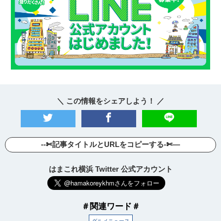
＼ この情報をシェアしよう！ ／
--✄記事タイトルとURLをコピーする-✄—
はまこれ横浜 Twitter 公式アカウント
＃関連ワード＃