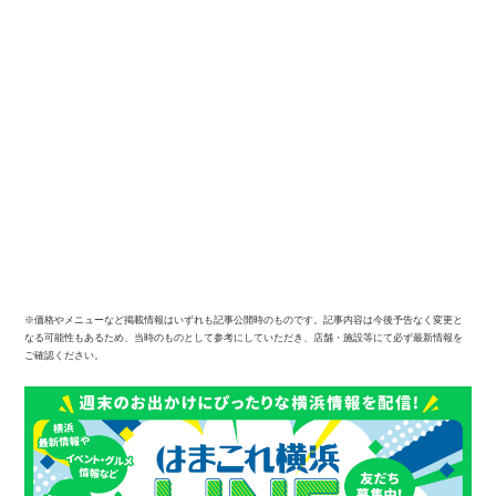
※価格やメニューなど掲載情報はいずれも記事公開時のものです。記事内容は今後予告なく変更と
なる可能性もあるため、当時のものとして参考にしていただき、店舗・施設等にて必ず最新情報を
ご確認ください。