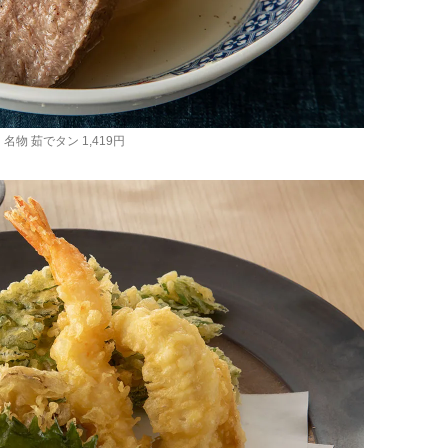
名物 茹でタン 1,419円