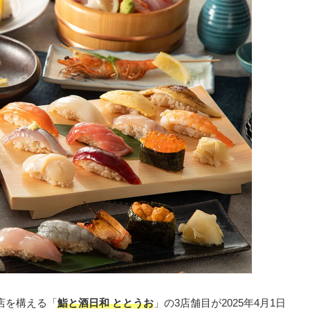
店を構える「
鮨と酒日和 ととうお
」の3店舗目が2025年4月1日