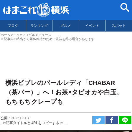
ブログ
ランキング
グルメ
イベント
スポット
ホーム
ニュース
グルメニュース
※記事内の広告から媒体維持のために収益を得る場合があります
横浜ビブレのパールレディ「CHABAR
（茶バー）」へ！お茶×タピオカや白玉、
もちもちクレープも
公開：2025.03.07
--✄記事タイトルとURLをコピーする-✄—