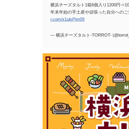
横浜チーズタルト1箱6個入り1200円⇒1
年末年始の手土産や頑張った自分へのご
r.com/x1ulxPjm09
— 横浜チーズタルト-TORROT- (@torrot_