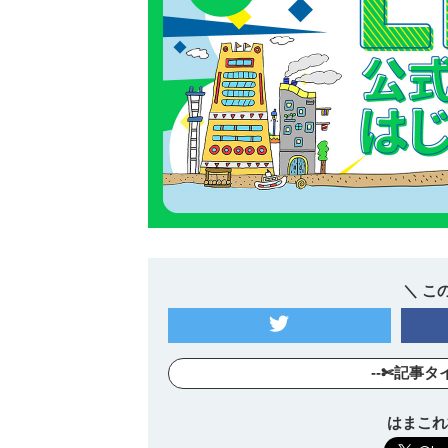
＼ こ
--✄記事タ
はまこれ横