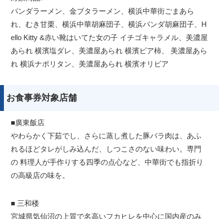
パンダラーメン、金ブタラーメン、横浜中華街ごまあら
れ、むき甘栗、横浜中華胡麻団子、横浜パンダ胡麻団子、H
ello Kitty &赤い靴はいてた女の子 イチゴキャラメル、美濃屋
あられ 横濱塩ダレ、美濃屋あられ 横濱ビア柿、 美濃屋あら
れ 横浜ナポリタン、美濃屋あられ 横濱オリビア
お食事券対象店舗
■廣東飯店
やわらかく下茹でし、さらに蒸し煮した豚バラ肉は、あふ
れるほどタレがしみ込んだ、しつこさのない味わい。専門
の 料理人が手作りする四季の点心など、中華街でも指折り
の高級店の味を。
■ 三和楼
宮城県気仙沼の上質で名高いフカヒレを中心に国内産のみ