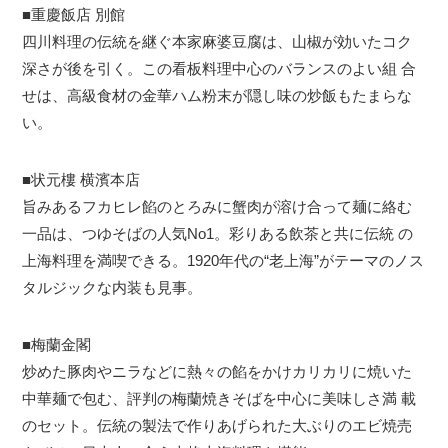
■重慶飯店 別館
四川料理の伝統を継ぐ本家麻婆豆腐は、山椒が効いたコク
深さが後を引く。この看板料理中心のバランスのよい組 合
せは、高級食材の金華ハム粉末が隠し味の炒飯もたまらな
い。
■状元樓 横濱本店
旨みあるフカヒレ餡のとろみに蟹肉が溶け合って麺に絡む
一品は、つゆそばの人気No1。彩りある飲茶と共に伝統 の
上海料理を満喫できる。1920年代の“老上海”がテーマのノス
タルジックな内装も見事。
■梅蘭金閣
炒めた豚肉やニラなどに熱々の餡をかけカリカリに焼いた
中華麺で包む、評判の梅蘭焼きそばを中心に美味しさ満 載
のセット。伝統の製法で作りあげられた大ぶりのエビ焼売