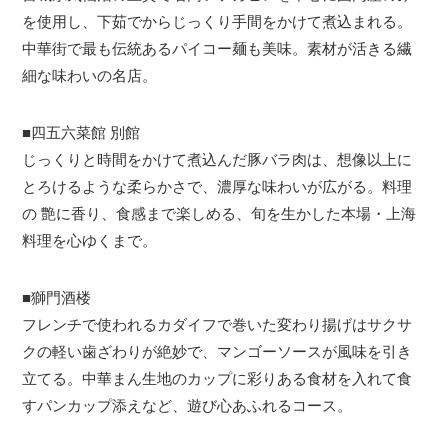
を使用し、下茹でからじっくり手間をかけて煮込まれる。
中華街で最も伝統あるパイコー麺も美味。素材が活きる繊
細な味わいの名店。
■四五六菜館 別館
じっくりと時間をかけて煮込んだ豚バラ肉は、想像以上に
とろけるような柔らかさで、濃厚な味わいが広がる。料理
の 艶に香り、食感まで楽しめる、旬を生かした本場・上海
料理を心ゆくまで。
■獅門酒楼
フレンチで使われるカダイフで巻いた変わり揚げはサクサ
クの軽い歯ざわりが絶妙で、マンゴーソースが風味を引き
立てる。中華まん生地のカップに彩りある食材を入れて食
すパンカップ添えなど、遊び心あふれるコース。