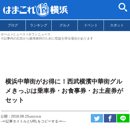
ブログ
ランキング
グルメ
イベント
スポット
ホーム
ニュース
タウンニュース
※記事内の広告から媒体維持のために収益を得る場合があります
横浜中華街がお得に！西武横濱中華街グル
メきっぷは乗車券・お食事券・お土産券が
セット
公開：2016.06.15
ಇ2022.02.08
--✄記事タイトルとURLをコピーする-✄—