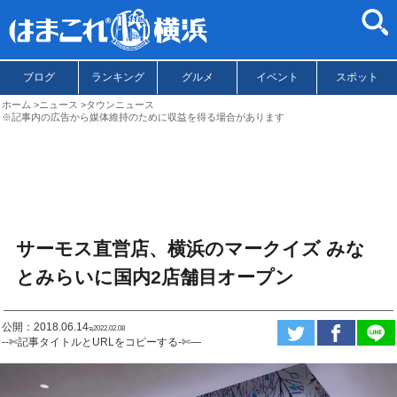
ブログ
ランキング
グルメ
イベント
スポット
ホーム
ニュース
タウンニュース
※記事内の広告から媒体維持のために収益を得る場合があります
サーモス直営店、横浜のマークイズ みな
とみらいに国内2店舗目オープン
公開：2018.06.14
ಇ2022.02.08
--✄記事タイトルとURLをコピーする-✄—