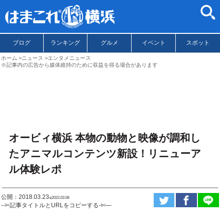
ブログ
ランキング
グルメ
イベント
スポット
ホーム
ニュース
エンタメニュース
※記事内の広告から媒体維持のために収益を得る場合があります
オービィ横浜 本物の動物と映像が調和し
たアニマルコンテンツ新設！リニューア
ル体験レポ
公開：2018.03.23
ಇ2022.03.08
--✄記事タイトルとURLをコピーする-✄—