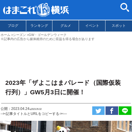
ブログ
ランキング
グルメ
イベント
スポット
ホーム
シーズン
GW・ゴールデンウィーク
※記事内の広告から媒体維持のために収益を得る場合があります
2023年「ザよこはまパレード（国際仮装
行列）」GW5月3日に開催！
公開：2023.04.24
ಇ2023.05.02
--✄記事タイトルとURLをコピーする-✄—