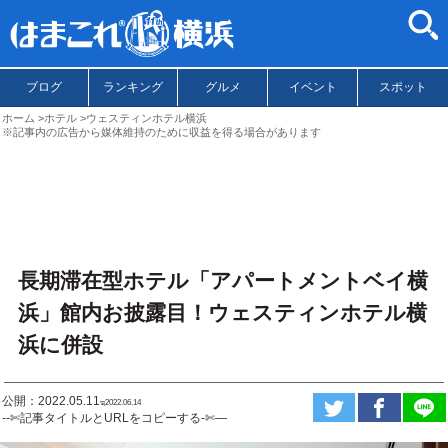
ブログ
ランキング
グルメ
イベント
スポット
ホーム
ホテル
ウェスティンホテル横浜
※記事内の広告から媒体維持のために収益を得る場合があります
長期滞在型ホテル「アパートメントベイ横
浜」館内お披露目！ウェスティンホテル横
浜に併設
公開：2022.05.11
ಇ2022.06.14
--✄記事タイトルとURLをコピーする-✄—