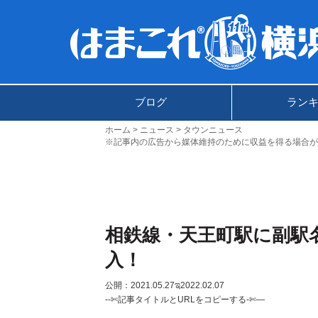
ブログ
ラン
ホーム
ニュース
タウンニュース
※記事内の広告から媒体維持のために収益を得る場合が
相鉄線・天王町駅に副駅
入！
公開：2021.05.27
ಇ2022.02.07
--✄記事タイトルとURLをコピーする-✄—