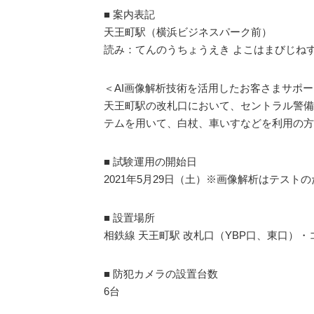
■ 案内表記
天王町駅（横浜ビジネスパーク前）
読み：てんのうちょうえき よこはまびじね
＜AI画像解析技術を活用したお客さまサポ
天王町駅の改札口において、セントラル警備
テムを用いて、白杖、車いすなどを利用の方
■ 試験運用の開始日
2021年5月29日（土）※画像解析はテストの
■ 設置場所
相鉄線 天王町駅 改札口（YBP口、東口）・
■ 防犯カメラの設置台数
6台