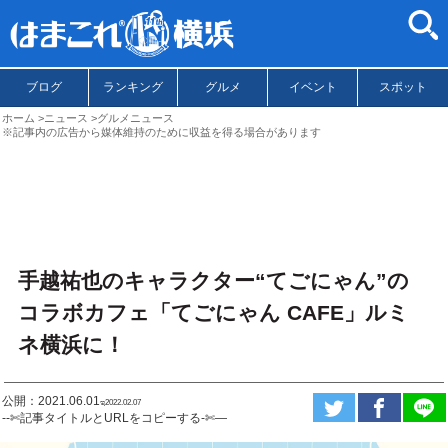
ブログ
ランキング
グルメ
イベント
スポット
ホーム
ニュース
グルメニュース
※記事内の広告から媒体維持のために収益を得る場合があります
手越祐也のキャラクター“てごにゃん”の
コラボカフェ「てごにゃん CAFE」ルミ
ネ横浜に！
公開：2021.06.01
ಇ2022.02.07
--✄記事タイトルとURLをコピーする-✄—