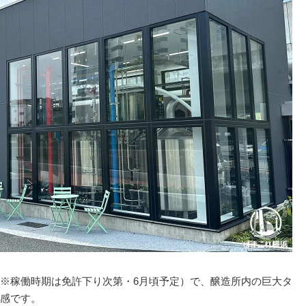
※稼働時期は免許下り次第・6月頃予定）で、醸造所内の巨大タ
感です。