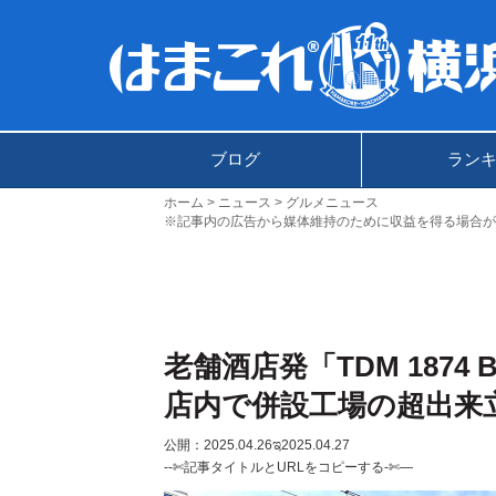
ブログ
ラン
ホーム
ニュース
グルメニュース
※記事内の広告から媒体維持のために収益を得る場合が
老舗酒店発「TDM 1874
店内で併設工場の超出来
公開：2025.04.26
ಇ2025.04.27
--✄記事タイトルとURLをコピーする-✄—