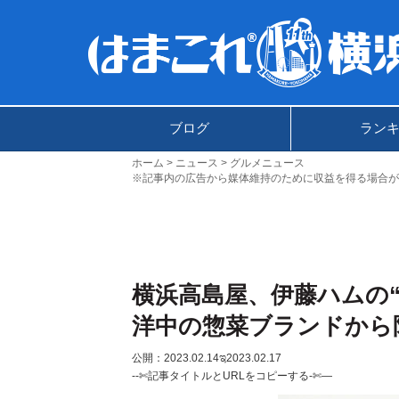
ブログ
ラン
ホーム
ニュース
グルメニュース
※記事内の広告から媒体維持のために収益を得る場合が
横浜高島屋、伊藤ハムの
洋中の惣菜ブランドから
公開：2023.02.14
ಇ2023.02.17
--✄記事タイトルとURLをコピーする-✄—