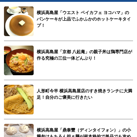
横浜高島屋「ウエスト ベイカフェ ヨコハマ」の
パンケーキが上品でふかふかのホットケーキタイ
プ！
横浜高島屋「京都 八起庵」の親子丼は鶏専門店が
作る究極の三位一体どんぶり！
人形町今半 横浜高島屋店のすき焼きランチに大満
足！自分のご褒美に行きたい
横浜高島屋「鼎泰豐（ディンタイフォン）」の小
籠包はもちろん担々麺が超本格的で単品でも攻め