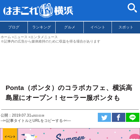
ブログ
ランキング
グルメ
イベント
スポット
ホーム
ニュース
エンタメニュース
※記事内の広告から媒体維持のために収益を得る場合があります
Ponta（ポンタ）のコラボカフェ、横浜高
島屋にオープン！セーラー服ポンタも
公開：2019.07.31
ಇ2022.02.08
--✄記事タイトルとURLをコピーする-✄—