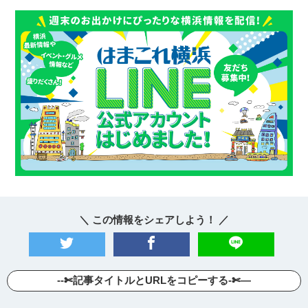
＼ この情報をシェアしよう！ ／
--✄記事タイトルとURLをコピーする-✄—