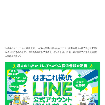
※価格やメニューなど掲載情報はいずれも記事公開時のものです。記事内容は今後予告なく変更と
なる可能性もあるため、当時のものとして参考にしていただき、店舗・施設等にて必ず最新情報を
ご確認ください。