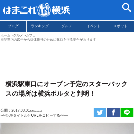
ブログ
ランキング
グルメ
イベント
スポット
ホーム
グルメ
カフェ
※記事内の広告から媒体維持のために収益を得る場合があります
横浜駅東口にオープン予定のスターバック
スの場所は横浜ポルタと判明！
公開：2017.03.01
ಇ2022.02.08
--✄記事タイトルとURLをコピーする-✄—