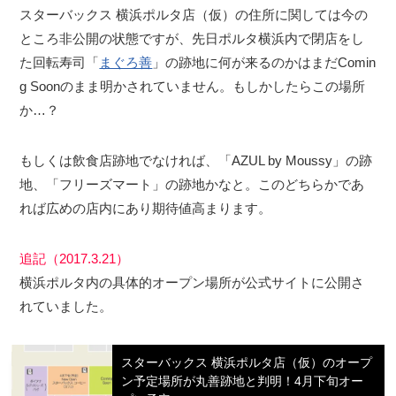
スターバックス 横浜ポルタ店（仮）の住所に関しては今の
ところ非公開の状態ですが、先日ポルタ横浜内で閉店をし
た回転寿司「
まぐろ善
」の跡地に何が来るのかはまだComin
g Soonのまま明かされていません。もしかしたらこの場所
か…？
もしくは飲食店跡地でなければ、「AZUL by Moussy」の跡
地、「フリーズマート」の跡地かなと。このどちらかであ
れば広めの店内にあり期待値高まります。
追記（2017.3.21）
横浜ポルタ内の具体的オープン場所が公式サイトに公開さ
れていました。
スターバックス 横浜ポルタ店（仮）のオープ
ン予定場所が丸善跡地と判明！4月下旬オー