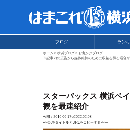
ブログ
ラン
ホーム
横浜ブログ
お出かけブログ
※記事内の広告から媒体維持のために収益を得る場合が
スターバックス 横浜ベ
観を最速紹介
公開：2016.06.17
ಇ2022.02.08
--✄記事タイトルとURLをコピーする-✄—