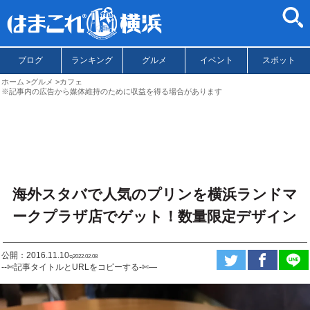
ブログ
ランキング
グルメ
イベント
スポット
ホーム
グルメ
カフェ
※記事内の広告から媒体維持のために収益を得る場合があります
海外スタバで人気のプリンを横浜ランドマ
ークプラザ店でゲット！数量限定デザイン
公開：2016.11.10
ಇ2022.02.08
--✄記事タイトルとURLをコピーする-✄—