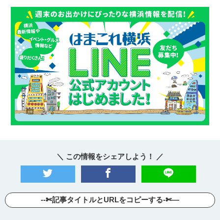
＼ この情報をシェアしよう！ ／
--✄記事タイトルとURLをコピーする-✄—