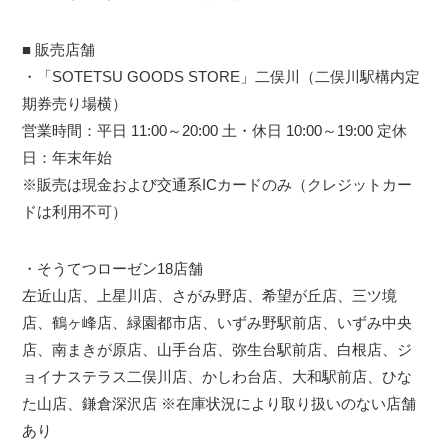
■ 販売店舗
・「SOTETSU GOODS STORE」二俣川（二俣川駅構内定
期券売り場横）
営業時間：平日 11:00～20:00 土・休日 10:00～19:00 定休
日：年末年始
※販売は現金および交通系ICカードのみ（クレジットカー
ドは利用不可）
・そうてつローゼン18店舗
左近山店、上星川店、さがみ野店、希望が丘店、三ツ境
店、鶴ヶ峰店、緑園都市店、いずみ野駅前店、いずみ中央
店、南まきが原店、山手台店、弥生台駅前店、白根店、ジ
ョイナステラス二俣川店、かしわ台店、大和駅前店、ひな
た山店、鎌倉深沢店 ※在庫状況により取り扱いのない店舗
あり