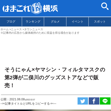
ブログ
ランキング
グルメ
イベント
スポット
ホーム
ニュース
タウンニュース
※記事内の広告から媒体維持のために収益を得る場合があります
そうにゃん×ヤマシン・フィルタマスクの
第2弾が二俣川のグッズストアなどで販
売！
公開：2021.06.08
ಇ2022.02.07
--✄記事タイトルとURLをコピーする-✄—