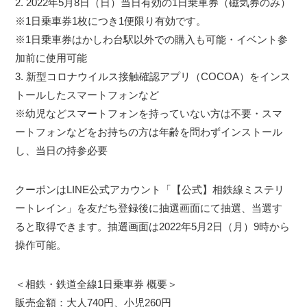
2. 2022年5月8日（日）当日有効の1日乗車券（磁気券のみ）
※1日乗車券1枚につき1便限り有効です。
※1日乗車券はかしわ台駅以外での購入も可能・イベント参
加前に使用可能
3. 新型コロナウイルス接触確認アプリ（COCOA）をインス
トールしたスマートフォンなど
※幼児などスマートフォンを持っていない方は不要・スマ
ートフォンなどをお持ちの方は年齢を問わずインストール
し、当日の持参必要
クーポンはLINE公式アカウント「【公式】相鉄線ミステリ
ートレイン」を友だち登録後に抽選画面にて抽選、当選す
ると取得できます。抽選画面は2022年5月2日（月）9時から
操作可能。
＜相鉄・鉄道全線1日乗車券 概要＞
販売金額：大人740円、小児260円