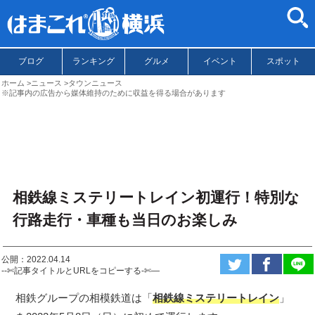
ブログ
ランキング
グルメ
イベント
スポット
ホーム
ニュース
タウンニュース
※記事内の広告から媒体維持のために収益を得る場合があります
相鉄線ミステリートレイン初運行！特別な
行路走行・車種も当日のお楽しみ
公開：2022.04.14
--✄記事タイトルとURLをコピーする-✄—
相鉄グループの相模鉄道は「
相鉄線ミステリートレイン
」