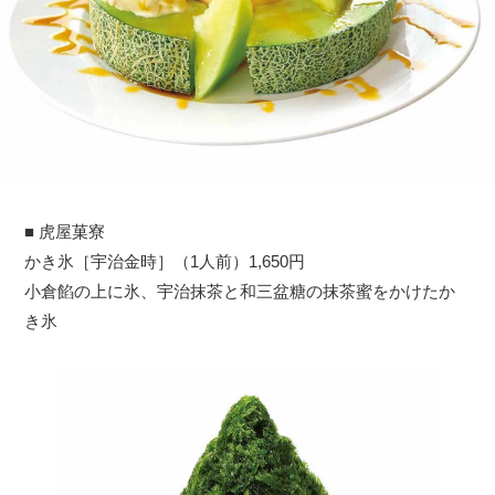
■ 虎屋菓寮
かき氷［宇治金時］（1人前）1,650円
小倉餡の上に氷、宇治抹茶と和三盆糖の抹茶蜜をかけたか
き氷