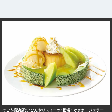
観光ガイド
そごう横浜店に“ひんやりスイーツ”登場！かき氷・ジェラー
ランキング