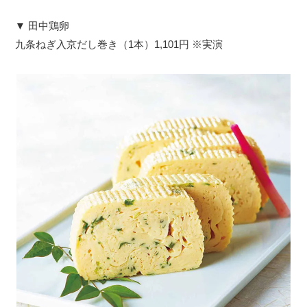
▼ 田中鶏卵
九条ねぎ入京だし巻き（1本）1,101円 ※実演