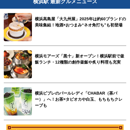
横浜駅 最新グルメニュース
横浜高島屋「大九州展」2025年は約60ブランドの
美味集結！地酒×おつまみ“ネオ角打ち”も初登場
横浜モアーズ「黒十」新オープン！横浜駅前で釜
飯ランチ・12種類の創作釜飯や炙り料理も充実
横浜ビブレのパールレディ「CHABAR（茶バ
ー）」へ！お茶×タピオカや白玉、もちもちクレ
ープも