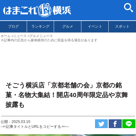
ブログ
ランキング
グルメ
イベント
スポット
ホーム
ニュース
グルメニュース
※記事内の広告から媒体維持のために収益を得る場合があります
そごう横浜店「京都老舗の会」京都の銘
菓・名物大集結！開店40周年限定品や京舞
披露も
公開：2025.03.10
--✄記事タイトルとURLをコピーする-✄—