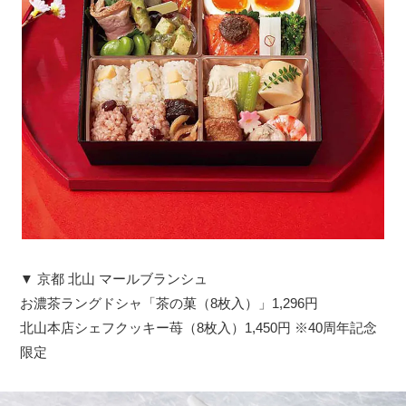
▼ 京都 北山 マールブランシュ
お濃茶ラングドシャ「茶の菓（8枚入）」1,296円
北山本店シェフクッキー苺（8枚入）1,450円 ※40周年記念
限定