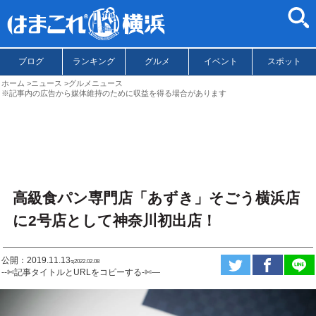
ブログ
ランキング
グルメ
イベント
スポット
ホーム
ニュース
グルメニュース
※記事内の広告から媒体維持のために収益を得る場合があります
高級食パン専門店「あずき」そごう横浜店
に2号店として神奈川初出店！
公開：2019.11.13
ಇ2022.02.08
--✄記事タイトルとURLをコピーする-✄—