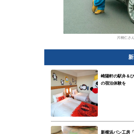
片桐仁さんと
新
崎陽軒の駅弁＆
の宿泊体験を
新横浜パン工房「