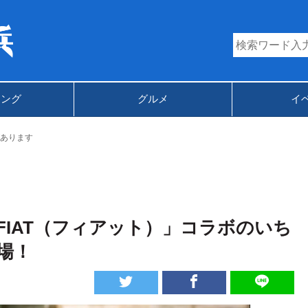
キング
グルメ
イ
あります
IAT（フィアット）」コラボのいち
場！