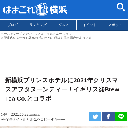
ブログ
ランキング
グルメ
イベント
スポット
ホーム
シーズン
クリスマス・イルミネーション
※記事内の広告から媒体維持のために収益を得る場合があります
新横浜プリンスホテルに2021年クリスマ
スアフタヌーンティー！イギリス発Brew
Tea Co.とコラボ
公開：2021.10.22
ಇ2022.02.07
--✄記事タイトルとURLをコピーする-✄—