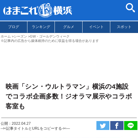
ブログ
ランキング
グルメ
イベント
スポット
ホーム
シーズン
GW・ゴールデンウィーク
※記事内の広告から媒体維持のために収益を得る場合があります
映画「シン・ウルトラマン」横浜の4施設
でコラボ企画多数！ジオラマ展示やコラボ
客室も
公開：2022.04.27
--✄記事タイトルとURLをコピーする-✄—