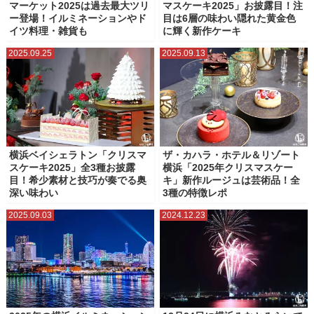
マーケット2025は過去最大ツリ
マスケーキ2025」お披露目！注
ー登場！イルミネーションやド
目は6層の味わい隠れた黄金色
イツ料理・雑貨も
に輝く新作ケーキ
2025.09.25
2025.09.13
横浜ベイシェラトン「クリスマ
ザ・カハラ・ホテル＆リゾート
スケーキ2025」全3種お披露
横浜「2025年クリスマスケー
目！希少素材と技巧が奏でる奥
キ」新作ルージュは芸術品！全
深い味わい
3種の特徴レポ
2025.09.03
2024.12.23