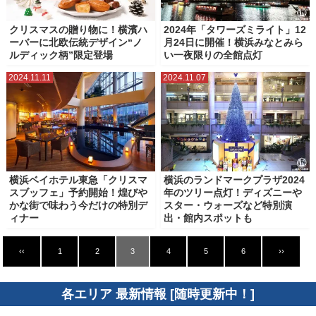
クリスマスの贈り物に！横濱ハ
2024年「タワーズミライト」12
ーバーに北欧伝統デザイン“ノ
月24日に開催！横浜みなとみら
ルディック柄”限定登場
い一夜限りの全館点灯
2024.11.11
2024.11.07
横浜ベイホテル東急「クリスマ
横浜のランドマークプラザ2024
スブッフェ」予約開始！煌びや
年のツリー点灯！ディズニーや
かな街で味わう今だけの特別デ
スター・ウォーズなど特別演
ィナー
出・館内スポットも
‹‹
1
2
3
4
5
6
››
各エリア 最新情報 [随時更新中！]