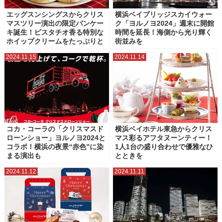
エッグスンシングスからクリス
横浜ベイブリッジスカイウォー
マスツリー演出の限定パンケー
ク「ヨルノヨ2024」週末に開館
キ誕生！ピスタチオ香る特別な
時間を延長！海側から光り輝く
ホイップクリームをたっぷりと
街並みを
2024.11.15
2024.11.14
コカ・コーラの「クリスマスド
横浜ベイホテル東急からクリス
ローンショー」ヨルノヨ2024と
マス彩るアフタヌーンティー！
コラボ！横浜の夜景“赤色”に染
1人1台の盛り合わせで優雅なひ
まる演出も
とときを
2024.11.12
2024.11.11