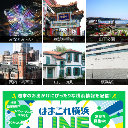
みなとみらい
横浜中華街
山下公園
関内・馬車道
山手・元町
横浜駅