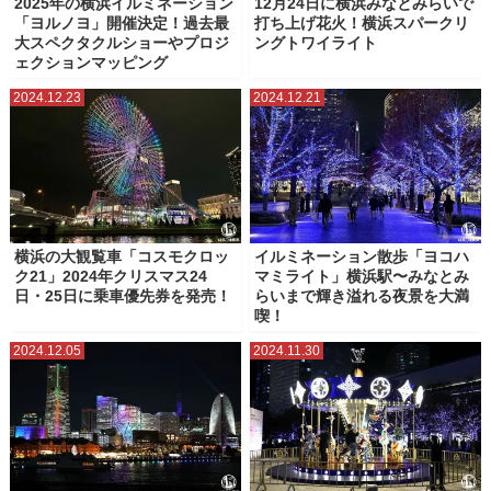
2025年の横浜イルミネーション
12月24日に横浜みなとみらいで
「ヨルノヨ」開催決定！過去最
打ち上げ花火！横浜スパークリ
大スペクタクルショーやプロジ
ングトワイライト
ェクションマッピング
2024.12.23
2024.12.21
横浜の大観覧車「コスモクロッ
イルミネーション散歩「ヨコハ
ク21」2024年クリスマス24
マミライト」横浜駅〜みなとみ
日・25日に乗車優先券を発売！
らいまで輝き溢れる夜景を大満
喫！
2024.12.05
2024.11.30