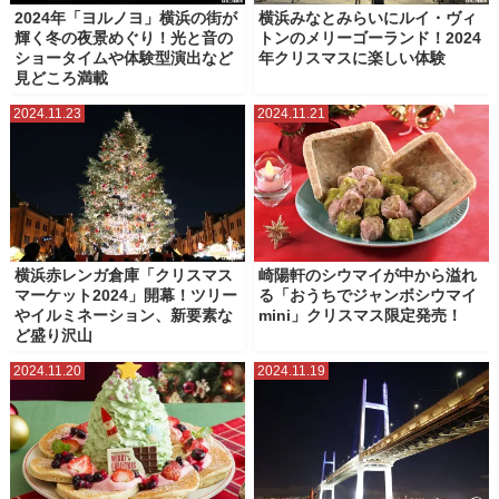
2024年「ヨルノヨ」横浜の街が
横浜みなとみらいにルイ・ヴィ
輝く冬の夜景めぐり！光と音の
トンのメリーゴーランド！2024
ショータイムや体験型演出など
年クリスマスに楽しい体験
見どころ満載
2024.11.23
2024.11.21
横浜赤レンガ倉庫「クリスマス
崎陽軒のシウマイが中から溢れ
マーケット2024」開幕！ツリー
る「おうちでジャンボシウマイ
やイルミネーション、新要素な
mini」クリスマス限定発売！
ど盛り沢山
2024.11.20
2024.11.19