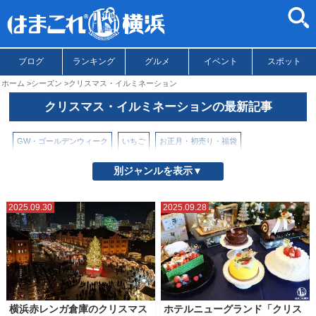
ブログ
ランキング
グルメ
イベント
スポット
ホーム
シーズン
クリスマス・イルミネーション
クリスマス・イルミネーションの最新記事
GW・ゴールデンウィーク
いちご
お正月・初売り・福袋
クリスマス・イルミネーション
バレンタイン
ハロウィン
別ジャンルを表示▼
ビアガーデン・バーベキュー
夏のお出かけ
春・桜・お花見
2025.09.30
2025.09.28
秋のお出かけ
花火大会・花火
横浜赤レンガ倉庫のクリスマス
ホテルニューグランド「クリス