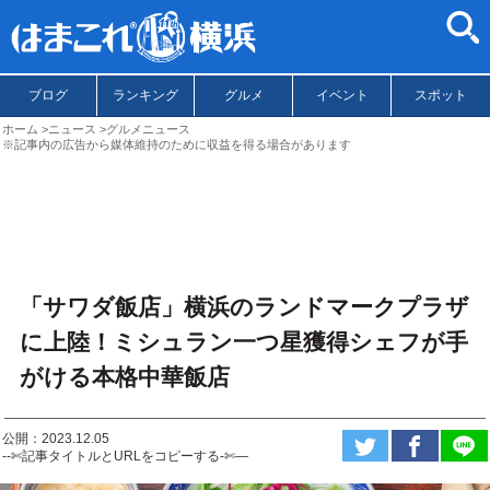
ブログ
ランキング
グルメ
イベント
スポット
ホーム
ニュース
グルメニュース
※記事内の広告から媒体維持のために収益を得る場合があります
「サワダ飯店」横浜のランドマークプラザ
に上陸！ミシュラン一つ星獲得シェフが手
がける本格中華飯店
公開：2023.12.05
--✄記事タイトルとURLをコピーする-✄—