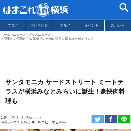
ブログ
ランキング
グルメ
イベント
スポット
ホーム
ニュース
グルメニュース
※記事内の広告から媒体維持のために収益を得る場合があります
サンタモニカ サードストリート ミートテ
ラスが横浜みなとみらいに誕生！豪快肉料
理も
公開：2016.10.28
ಇ2022.02.08
--✄記事タイトルとURLをコピーする-✄—