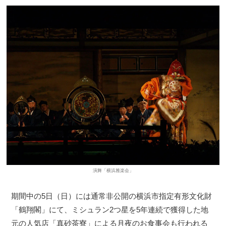
演舞「横浜雅楽会」
期間中の5日（日）には通常非公開の横浜市指定有形文化財
「鶴翔閣」にて、ミシュラン2つ星を5年連続で獲得した地
元の人気店「真砂茶寮」による月夜のお食事会も行われる