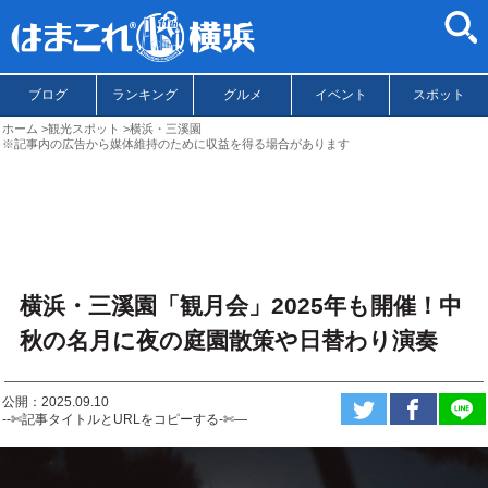
ブログ
ランキング
グルメ
イベント
スポット
ホーム
観光スポット
横浜・三溪園
※記事内の広告から媒体維持のために収益を得る場合があります
横浜・三溪園「観月会」2025年も開催！中
秋の名月に夜の庭園散策や日替わり演奏
公開：2025.09.10
--✄記事タイトルとURLをコピーする-✄—