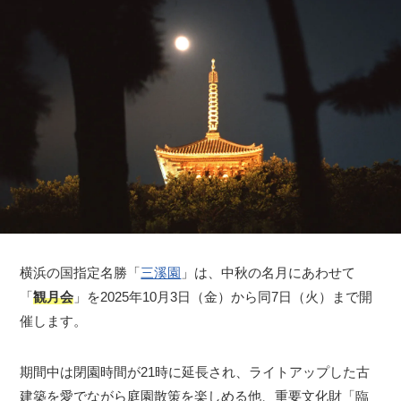
横浜の国指定名勝「
三溪園
」は、中秋の名月にあわせて
「
観月会
」を2025年10月3日（金）から同7日（火）まで開
催します。
期間中は閉園時間が21時に延長され、ライトアップした古
建築を愛でながら庭園散策を楽しめる他、重要文化財「臨