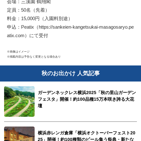
会場：三溪園 鶴翔閣
定員：50名（先着）
料金：15,000円（入園料別途）
申込：Peatix（https://sankeien-kangetsukai-masagosaryo.pe
atix.com）にて受付
※画像はイメージ
※掲載内容は予告なく変更となる場合あり
秋のお出かけ 人気記事
ガーデンネックレス横浜2025「秋の里山ガーデン
フェスタ」開催！約100品種15万本咲き誇る大花
壇
横浜赤レンガ倉庫「横浜オクトーバーフェスト20
25」開催！約100種類のビール集う祭典・新たな