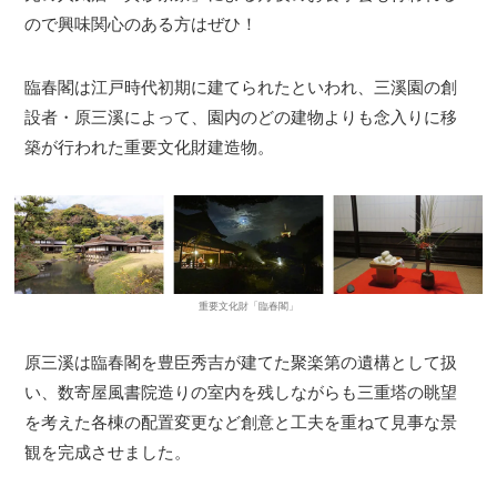
ので興味関心のある方はぜひ！
臨春閣は江戸時代初期に建てられたといわれ、三溪園の創
設者・原三溪によって、園内のどの建物よりも念入りに移
築が行われた重要文化財建造物。
重要文化財「臨春閣」
原三溪は臨春閣を豊臣秀吉が建てた聚楽第の遺構として扱
い、数寄屋風書院造りの室内を残しながらも三重塔の眺望
を考えた各棟の配置変更など創意と工夫を重ねて見事な景
観を完成させました。