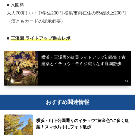
■ 入園料
大人700円 小・中学生200円 横浜市内在住の65歳以上200円
（濱ともカードの提示必要）
■
三溪園 ライトアップ過去レポ
横浜・三溪園の紅葉ライトアップ初鑑賞！古
建築とイチョウ・モミジ織りなす庭園散歩
おすすめ関連情報
横浜・山下公園通りのイチョウ“黄金色”に多く紅
葉！スマホ片手にフォト散歩