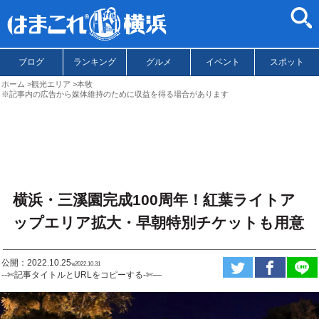
ブログ
ランキング
グルメ
イベント
スポット
ホーム
観光エリア
本牧
※記事内の広告から媒体維持のために収益を得る場合があります
横浜・三溪園完成100周年！紅葉ライトア
ップエリア拡大・早朝特別チケットも用意
公開：2022.10.25
ಇ2022.10.31
--✄記事タイトルとURLをコピーする-✄—