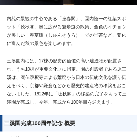
内苑の景観の中心である「臨春閣」、園内随一の紅葉スポ
ット「聴秋閣」奥に広がる遊歩道の散策、金色のイチョウ
が美しい「春草廬（しゅんそうろ）」での呈茶など、変化
に富んだ秋の景色を楽しめます。
三溪園内には、17棟の歴史的価値の高い建造物が配置さ
れ、うち10棟が重要文化財に指定。園の創設者である原三
溪は、廃仏毀釈等による荒廃から日本の伝統文化を護り伝
えるべく、京都や鎌倉などから歴史的建造物の移築をおこ
ないました。1922年に「聴秋閣」の移築の完了をもって三
溪園が完成し、今年、完成から100年目を迎えます。
三溪園完成100周年記念 概要