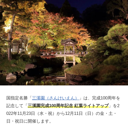
国指定名勝「
三溪園（さんけいえん）
」は、完成100周年を
記念して「
三溪園完成100周年記念 紅葉ライトアップ
」を2
022年11月23日（水・祝）から12月11日（日）の金・土・
日・祝日に開催します。