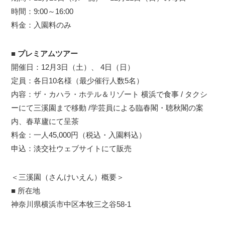
時間：9:00～16:00
料金：入園料のみ
■ プレミアムツアー
開催日：12月3日（土）、 4日（日）
定員：各日10名様（最少催行人数5名）
内容：ザ・カハラ・ホテル＆リゾート 横浜で食事 / タクシ
ーにて三溪園まで移動 /学芸員による臨春閣・聴秋閣の案
内、春草廬にて呈茶
料金：一人45,000円（税込・入園料込）
申込：淡交社ウェブサイトにて販売
＜三溪園（さんけいえん）概要＞
■ 所在地
神奈川県横浜市中区本牧三之谷58-1