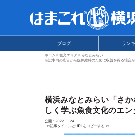
ブログ
ラン
ホーム
観光エリア
みなとみらい
※記事内の広告から媒体維持のために収益を得る場合が
横浜みなとみらい「さか
しく学ぶ魚食文化のエン
公開：2022.11.24
--✄記事タイトルとURLをコピーする-✄—