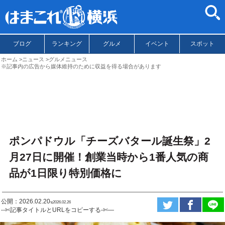
ブログ
ランキング
グルメ
イベント
スポット
ホーム
ニュース
グルメニュース
※記事内の広告から媒体維持のために収益を得る場合があります
ポンパドウル「チーズバタール誕生祭」2
月27日に開催！創業当時から1番人気の商
品が1日限り特別価格に
公開：2026.02.20
ಇ2026.02.26
--✄記事タイトルとURLをコピーする-✄—