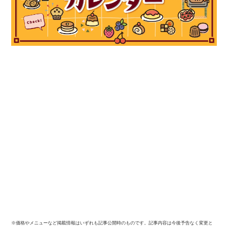
※価格やメニューなど掲載情報はいずれも記事公開時のものです。記事内容は今後予告なく変更と