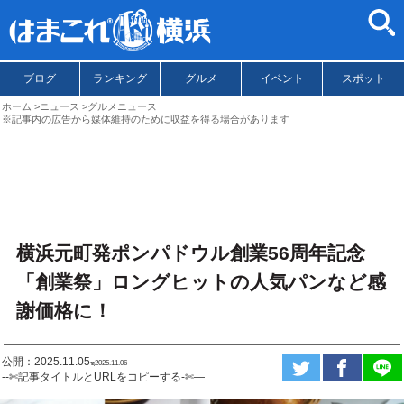
ブログ
ランキング
グルメ
イベント
スポット
ホーム
ニュース
グルメニュース
※記事内の広告から媒体維持のために収益を得る場合があります
横浜元町発ポンパドウル創業56周年記念
「創業祭」ロングヒットの人気パンなど感
謝価格に！
公開：2025.11.05
ಇ2025.11.06
--✄記事タイトルとURLをコピーする-✄—