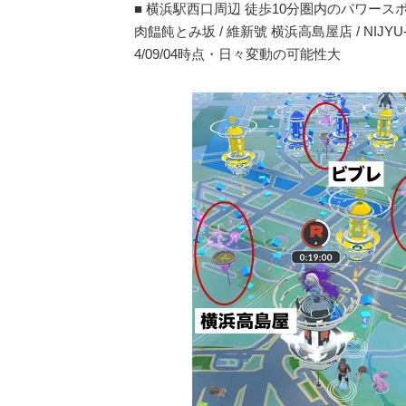
■ 横浜駅西口周辺 徒歩10分圏内のパワース
肉饂飩とみ坂 / 維新號 横浜高島屋店 / NIJ
4/09/04時点・日々変動の可能性大