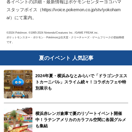
各イベントの詳細・最新情報はポケモンセンターヨコハマ
スタッフボイス（https://voice.pokemon.co.jp/stv/yokoham
a/）にて案内。
©2024 Pokémon. ©1995-2024 Nintendo/Creatures Inc. /GAME FREAK inc.
ポケットモンスター・ポケモン・Pokémonは任天堂・クリーチャーズ・ゲームフリークの登録商標
です。
夏のイベント 人気記事
2024年夏・横浜みなとみらいで「ドラゴンクエス
トカーニバル」スライム続々！コラボカフェや特
別展示も
横浜赤レンガ倉庫で夏のリゾートイベント開催
中！ラテンアメリカのカラフル空間に各国グルメ
も集結