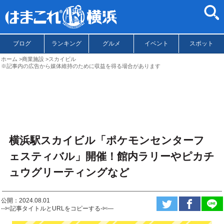
ブログ
ランキング
グルメ
イベント
スポット
ホーム
商業施設
スカイビル
※記事内の広告から媒体維持のために収益を得る場合があります
横浜駅スカイビル「ポケモンセンターフ
ェスティバル」開催！館内ラリーやピカチ
ュウグリーティングなど
公開：2024.08.01
--✄記事タイトルとURLをコピーする-✄—