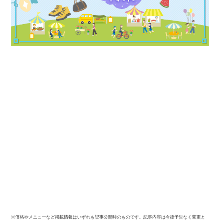
※価格やメニューなど掲載情報はいずれも記事公開時のものです。記事内容は今後予告なく変更と