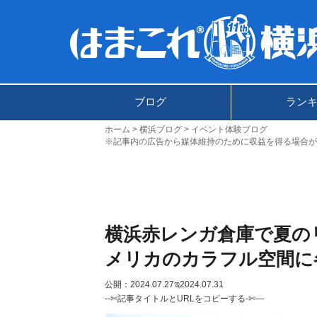
ブログ
ラン
ホーム
横浜ブログ
イベント体験ブログ
※記事内の広告から媒体維持のために収益を得る場合が
横浜赤レンガ倉庫で夏の
メリカのカラフル空間に
公開：2024.07.27
ಇ2024.07.31
--✄記事タイトルとURLをコピーする-✄—