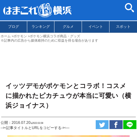
ブログ
ランキング
グルメ
イベント
スポット
ホーム
ポケモン
ポケモン横浜コラボ商品・グッズ
※記事内の広告から媒体維持のために収益を得る場合があります
イッツデモがポケモンとコラボ！コスメ
に描かれたピカチュウが本当に可愛い（横
浜ジョイナス）
公開：2016.07.20
ಇ2022.02.08
--✄記事タイトルとURLをコピーする-✄—