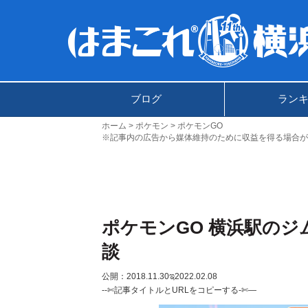
ブログ
ラン
ホーム
ポケモン
ポケモンGO
※記事内の広告から媒体維持のために収益を得る場合が
ポケモンGO 横浜駅の
談
公開：2018.11.30
ಇ2022.02.08
--✄記事タイトルとURLをコピーする-✄—