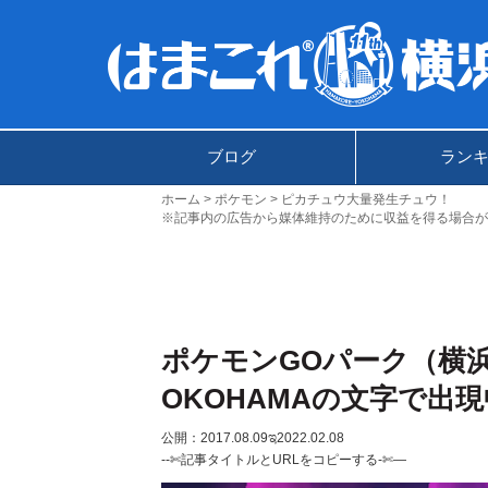
ブログ
ラン
ホーム
ポケモン
ピカチュウ大量発生チュウ！
※記事内の広告から媒体維持のために収益を得る場合が
ポケモンGOパーク（横
OKOHAMAの文字で出
公開：2017.08.09
ಇ2022.02.08
--✄記事タイトルとURLをコピーする-✄—