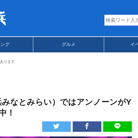
キング
グルメ
イ
あります
浜みなとみらい）ではアンノーンがY
現中！