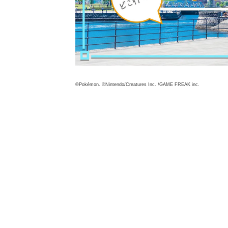
©Pokémon. ©Nintendo/Creatures Inc. /GAME FREAK inc.