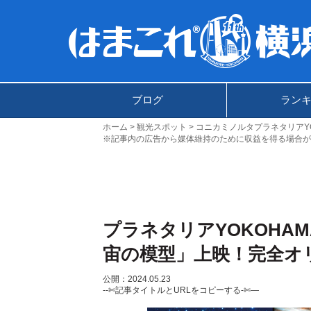
ブログ
ラン
ホーム
観光スポット
コニカミノルタプラネタリアYO
※記事内の広告から媒体維持のために収益を得る場合が
プラネタリアYOKOHA
宙の模型」上映！完全オ
公開：2024.05.23
--✄記事タイトルとURLをコピーする-✄—