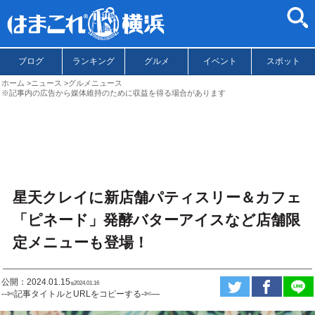
ブログ
ランキング
グルメ
イベント
スポット
ホーム
ニュース
グルメニュース
※記事内の広告から媒体維持のために収益を得る場合があります
星天クレイに新店舗パティスリー＆カフェ
「ピネード」発酵バターアイスなど店舗限
定メニューも登場！
公開：2024.01.15
ಇ2024.01.16
--✄記事タイトルとURLをコピーする-✄—