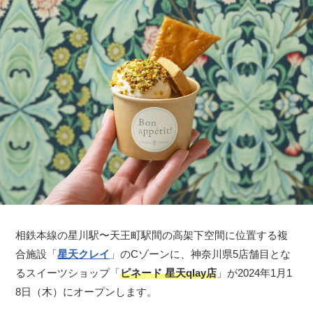
相鉄本線の星川駅〜天王町駅間の高架下空間に位置する複
合施設「
星天クレイ
」のCゾーンに、神奈川県5店舗目とな
るスイーツショップ「
ピネード 星天qlay店
」が2024年1月1
8日（木）にオープンします。