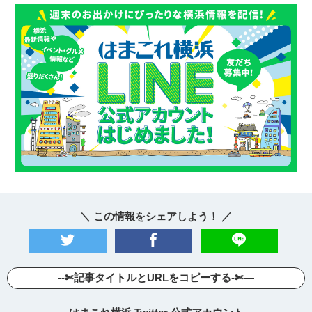
＼ この情報をシェアしよう！ ／
--✄記事タイトルとURLをコピーする-✄—