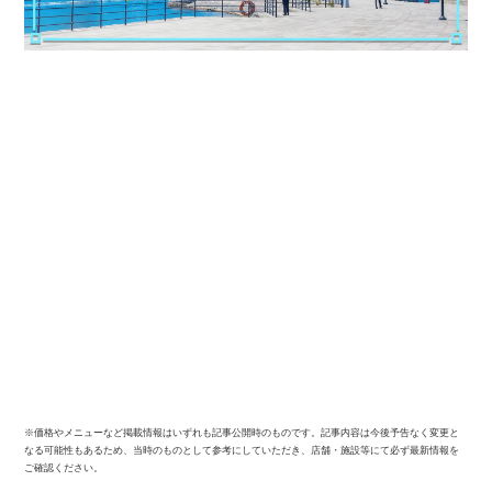
※価格やメニューなど掲載情報はいずれも記事公開時のものです。記事内容は今後予告なく変更と
なる可能性もあるため、当時のものとして参考にしていただき、店舗・施設等にて必ず最新情報を
ご確認ください。