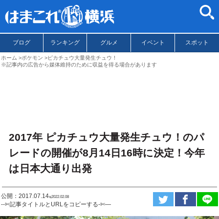
ブログ
ランキング
グルメ
イベント
スポット
ホーム
ポケモン
ピカチュウ大量発生チュウ！
※記事内の広告から媒体維持のために収益を得る場合があります
2017年 ピカチュウ大量発生チュウ！のパ
レードの開催が8月14日16時に決定！今年
は日本大通り出発
公開：2017.07.14
ಇ2022.02.08
--✄記事タイトルとURLをコピーする-✄—