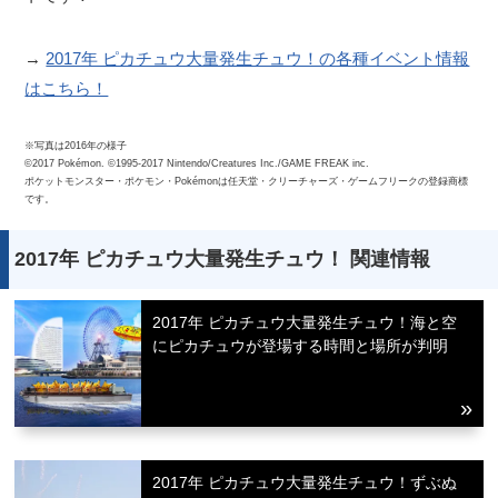
→
2017年 ピカチュウ大量発生チュウ！の各種イベント情報
はこちら！
※写真は2016年の様子
©2017 Pokémon. ©1995-2017 Nintendo/Creatures Inc./GAME FREAK inc.
ポケットモンスター・ポケモン・Pokémonは任天堂・クリーチャーズ・ゲームフリークの登録商標
です。
2017年 ピカチュウ大量発生チュウ！ 関連情報
2017年 ピカチュウ大量発生チュウ！海と空
にピカチュウが登場する時間と場所が判明
2017年 ピカチュウ大量発生チュウ！ずぶぬ