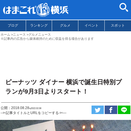
ブログ
ランキング
グルメ
イベント
スポット
ホーム
ニュース
グルメニュース
※記事内の広告から媒体維持のために収益を得る場合があります
ピーナッツ ダイナー 横浜で誕生日特別プ
ランが9月3日よりスタート！
公開：2018.08.28
ಇ2022.02.08
--✄記事タイトルとURLをコピーする-✄—