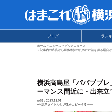
ブログ
ラン
ホーム
ニュース
グルメニュース
※記事内の広告から媒体維持のために収益を得る場合が
横浜高島屋「パパブブレ
ーマンス間近に・出来立
公開：2023.12.01
--✄記事タイトルとURLをコピーする-✄—