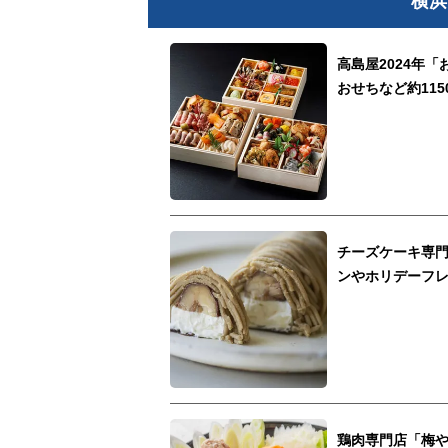
横浜
高島屋2024年
おせちなど約115
チーズケーキ専
ンやホリデーフ
鶏肉専門店「梅や